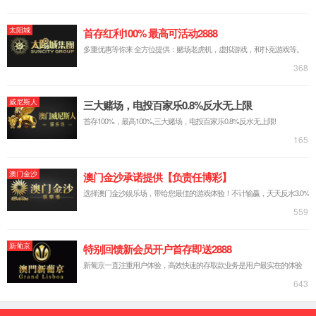
中文版
English
走进yl8858永利集团
公司概况
组织架构
企业文化
企业展厅
荣誉资质
详细说明
上一条:
10
下一条:
08
联系我们
0591-88085802
福州市台江区宁化街道长汀街23号升龙环球大
厦（ICC环球中心）42层