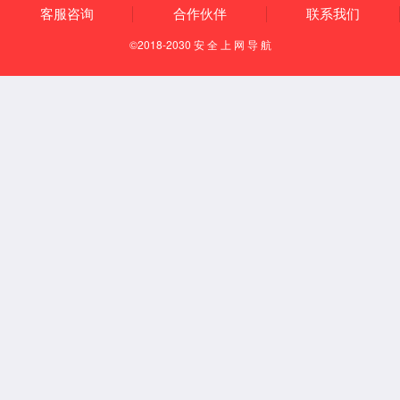
0591-86291786
htshpg@fz-highton.com
走进yl8858永利集团
公司概况
组织架构
企业文化
企业展厅
荣誉资质
新闻中心
yl8858永利集团文化
yl8858永利集团要闻
行业新闻
业务领域
服务网络
境内航区船舶
境外航区船舶
境内外航区兼营船舶
运输货种