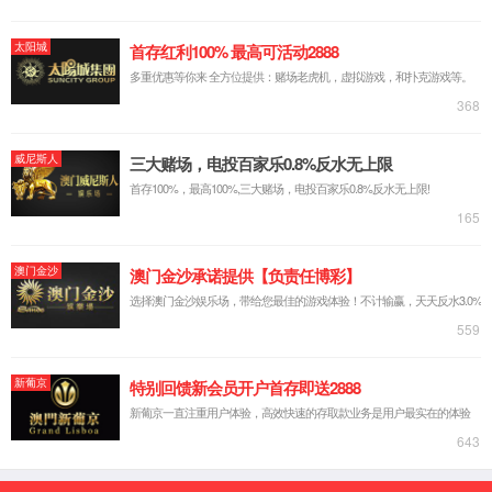
中文版
English
业务领域
服务网络
境内航区船舶
境外航区船舶
境内外航区兼营船舶
运输货种
详细说明
上一条:
新yl8858永利集团811
下一条:
新yl8858永利集团808
联系我们
0591-88085802
福州市台江区宁化街道长汀街23号升龙环球大
厦（ICC环球中心）42层