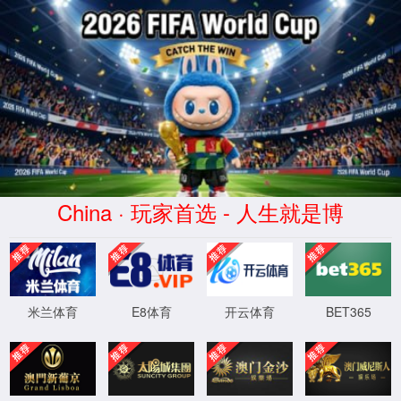
志在海洋,做精做强中国航运事业
中文版
English
+0591-86291786
0591-88085802
股票代码：603162
走进yl8858永利集团
公司概况
组织架构
企业文化
企业展厅
荣誉资质
了解更多
新闻中心
yl8858永利集团文化
yl8858永利集团要闻
行业新闻
了解更多
业务领域
服务网络