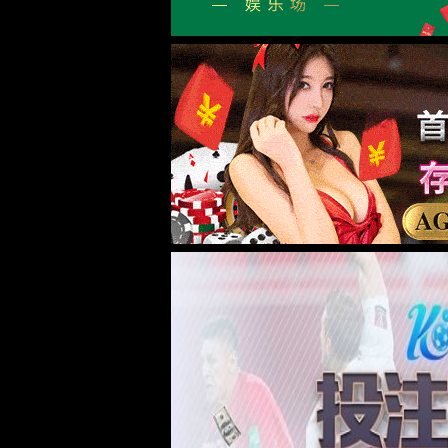
中文版
English
网站首页
/
新闻中心
上海海事大学 2025 年“千企百
* 来源: 企业内部 * 作者: admin * 发表时间: 2025-06-27 17:57:34 *
2025年6月24日
上海海事大学交通运输学院党委副书记杨芳
永利集团外贸航运中心总经理袁长海、人资行政中心人资总监傅
袁总对上海海事大学师生及校友的到访表示热烈欢迎，并介绍
质航运人才的需求日益增加。yl8858永利集团始终重视人才
杨芳梅书记对yl8858永利集团的热情接待表示感谢，并
希望通过企业参访、实习就业等多元化合作，帮助学生拓宽视野
傅总向师生们详细介绍了yl8858永利集团的企业历程、文
工的职业发展，通过完善的培训体系和晋升机制，为年轻人提供
为加深学生对
干散货
业务的理解，
由海大优秀校友
担任专业
序与梳理。展示环节中，同学们通过流程碎片展示和现场解说，
种"实践-展示-指导"的教学模式，有效帮助同学们将理论知识