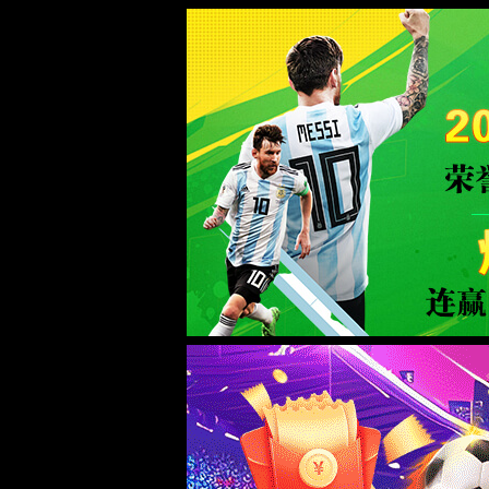
志在海洋,做精做强中国航运事业
中文版
English
+0591-86291786
0591-88085802
股票代码：603162
走进yl8858永利集团
公司概况
组织架构
企业文化
企业展厅
荣誉资质
了解更多
新闻中心
yl8858永利集团文化
yl8858永利集团要闻
行业新闻
了解更多
业务领域
服务网络