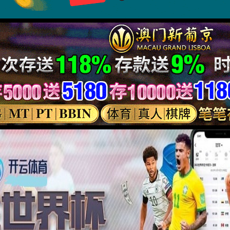
年8月20日登陆新三板挂牌交易，股票代码为833362，交易方式为
从事国内沿海、长江中下游及珠江三角洲普通货船运输业务。该公
”
（ICC环球中心）42层